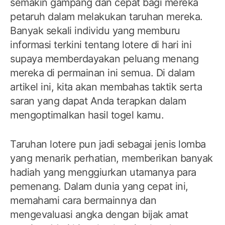
semakin gampang dan cepat bagi mereka
petaruh dalam melakukan taruhan mereka.
Banyak sekali individu yang memburu
informasi terkini tentang lotere di hari ini
supaya memberdayakan peluang menang
mereka di permainan ini semua. Di dalam
artikel ini, kita akan membahas taktik serta
saran yang dapat Anda terapkan dalam
mengoptimalkan hasil togel kamu.
Taruhan lotere pun jadi sebagai jenis lomba
yang menarik perhatian, memberikan banyak
hadiah yang menggiurkan utamanya para
pemenang. Dalam dunia yang cepat ini,
memahami cara bermainnya dan
mengevaluasi angka dengan bijak amat