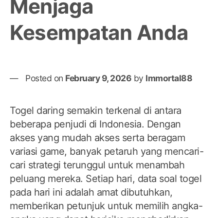
Menjaga
Kesempatan Anda
Posted on
February 9, 2026
by
Immortal88
Togel daring semakin terkenal di antara
beberapa penjudi di Indonesia. Dengan
akses yang mudah akses serta beragam
variasi game, banyak petaruh yang mencari-
cari strategi terunggul untuk menambah
peluang mereka. Setiap hari, data soal togel
pada hari ini adalah amat dibutuhkan,
memberikan petunjuk untuk memilih angka-