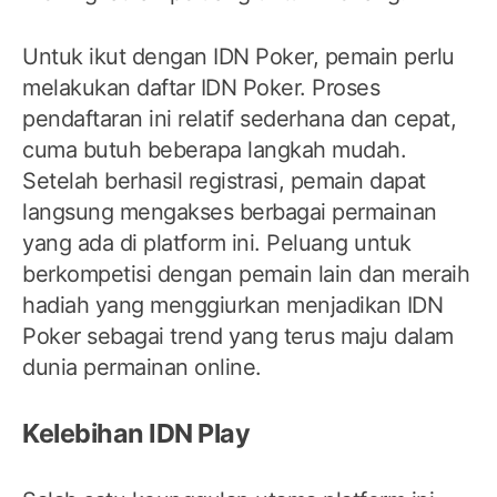
Untuk ikut dengan IDN Poker, pemain perlu
melakukan daftar IDN Poker. Proses
pendaftaran ini relatif sederhana dan cepat,
cuma butuh beberapa langkah mudah.
Setelah berhasil registrasi, pemain dapat
langsung mengakses berbagai permainan
yang ada di platform ini. Peluang untuk
berkompetisi dengan pemain lain dan meraih
hadiah yang menggiurkan menjadikan IDN
Poker sebagai trend yang terus maju dalam
dunia permainan online.
Kelebihan IDN Play