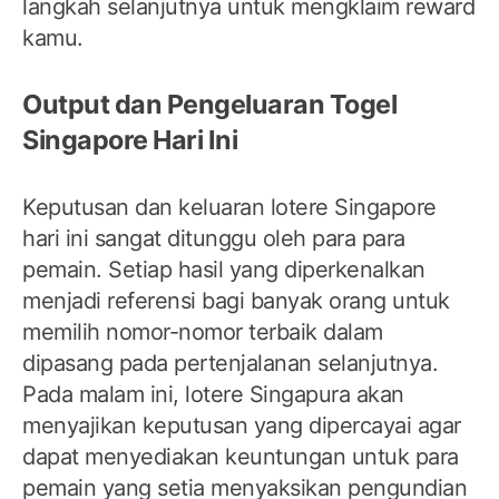
langkah selanjutnya untuk mengklaim reward
kamu.
Output dan Pengeluaran Togel
Singapore Hari Ini
Keputusan dan keluaran lotere Singapore
hari ini sangat ditunggu oleh para para
pemain. Setiap hasil yang diperkenalkan
menjadi referensi bagi banyak orang untuk
memilih nomor-nomor terbaik dalam
dipasang pada pertenjalanan selanjutnya.
Pada malam ini, lotere Singapura akan
menyajikan keputusan yang dipercayai agar
dapat menyediakan keuntungan untuk para
pemain yang setia menyaksikan pengundian