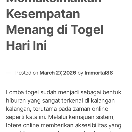
Sin
Kesempatan
Sak
Has
Menang di Togel
De
Live
Hari Ini
Posted on
March 27, 2026
by
Immortal88
Lomba togel sudah menjadi sebagai bentuk
hiburan yang sangat terkenal di kalangan
kalangan, terutama pada zaman online
seperti kata ini. Melalui kemajuan sistem,
lotere online memberikan aksesibilitas yang