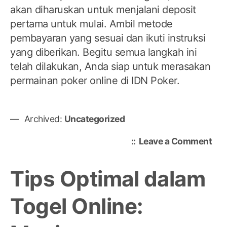
akan diharuskan untuk menjalani deposit
pertama untuk mulai. Ambil metode
pembayaran yang sesuai dan ikuti instruksi
yang diberikan. Begitu semua langkah ini
telah dilakukan, Anda siap untuk merasakan
permainan poker online di IDN Poker.
Archived:
Uncategorized
on
Leave a Comment
Me
IDN
Tips Optimal dalam
Pok
Tre
Togel Online:
Per
Dar