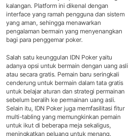
kalangan. Platform ini dikenal dengan
interface yang ramah pengguna dan sistem
yang aman, sehingga menawarkan
pengalaman bermain yang menyenangkan
bagi para penggemar poker.
Salah satu keunggulan IDN Poker yaitu
adanya opsi untuk bermain dengan uang asli
atau secara gratis. Pemain baru seringkali
cenderung untuk bermain dalam tata gratis
untuk belajar aturan dan strategi permainan
sebelum beralih ke permainan uang asli.
Selain itu, IDN Poker juga memfasilitasi fitur
multi-tabling yang memungkinkan pemain
untuk ikut di beberapa meja sekaligus,
meningkatkan peluang untuk menang.