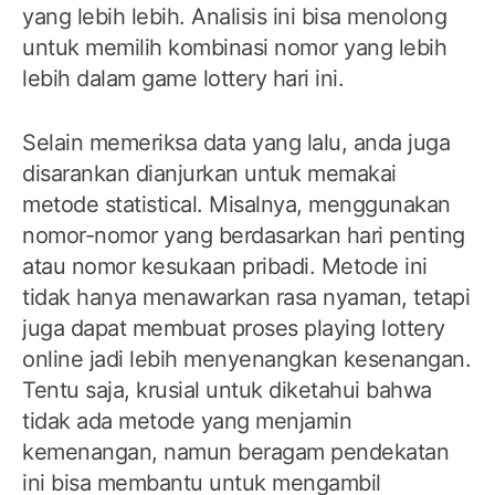
yang lebih lebih. Analisis ini bisa menolong
untuk memilih kombinasi nomor yang lebih
lebih dalam game lottery hari ini.
Selain memeriksa data yang lalu, anda juga
disarankan dianjurkan untuk memakai
metode statistical. Misalnya, menggunakan
nomor-nomor yang berdasarkan hari penting
atau nomor kesukaan pribadi. Metode ini
tidak hanya menawarkan rasa nyaman, tetapi
juga dapat membuat proses playing lottery
online jadi lebih menyenangkan kesenangan.
Tentu saja, krusial untuk diketahui bahwa
tidak ada metode yang menjamin
kemenangan, namun beragam pendekatan
ini bisa membantu untuk mengambil