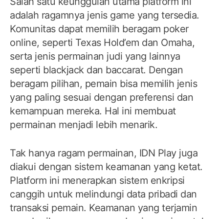
Salah satu keunggulan utama platform ini
adalah ragamnya jenis game yang tersedia.
Komunitas dapat memilih beragam poker
online, seperti Texas Hold’em dan Omaha,
serta jenis permainan judi yang lainnya
seperti blackjack dan baccarat. Dengan
beragam pilihan, pemain bisa memilih jenis
yang paling sesuai dengan preferensi dan
kemampuan mereka. Hal ini membuat
permainan menjadi lebih menarik.
Tak hanya ragam permainan, IDN Play juga
diakui dengan sistem keamanan yang ketat.
Platform ini menerapkan sistem enkripsi
canggih untuk melindungi data pribadi dan
transaksi pemain. Keamanan yang terjamin