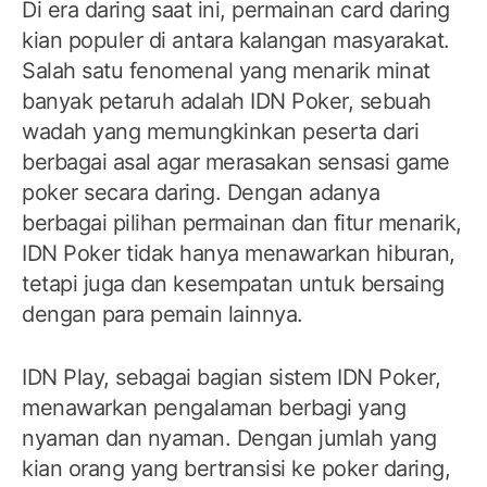
Di era daring saat ini, permainan card daring
kian populer di antara kalangan masyarakat.
Salah satu fenomenal yang menarik minat
banyak petaruh adalah IDN Poker, sebuah
wadah yang memungkinkan peserta dari
berbagai asal agar merasakan sensasi game
poker secara daring. Dengan adanya
berbagai pilihan permainan dan fitur menarik,
IDN Poker tidak hanya menawarkan hiburan,
tetapi juga dan kesempatan untuk bersaing
dengan para pemain lainnya.
IDN Play, sebagai bagian sistem IDN Poker,
menawarkan pengalaman berbagi yang
nyaman dan nyaman. Dengan jumlah yang
kian orang yang bertransisi ke poker daring,