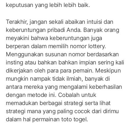
keputusan yang lebih lebih baik.
Terakhir, jangan sekali abaikan intuisi dan
keberuntungan pribadi Anda. Banyak orang
meyakini bahwa keberuntungan juga
berperan dalam memilih nomor lottery.
Menggunakan susunan nomor berdasarkan
insting atau bahkan bahkan impian sering kali
dikerjakan oleh para para pemain. Meskipun
mungkin nampak tidak ilmiah, banyak di
antara mereka yang mengalami keberhasilan
dengan metode ini. Cobalah untuk
memadukan berbagai strategi serta lihat
strategi mana yang paling cocok dari dirimu
dalam hal permainan toto togel.