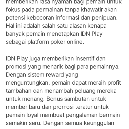
memberikan rasa nyaman bagi pemain untuk
fokus pada permainan tanpa khawatir akan
potensi kebocoran informasi dan penipuan.
Hal ini adalah salah satu alasan kenapa
banyak pemain menetapkan IDN Play
sebagai platform poker online.
IDN Play juga memberikan insentif dan
promosi yang menarik bagi para pemainnya.
Dengan sistem reward yang
menguntungkan, pemain dapat meraih profit
tambahan dan menambah peluang mereka
untuk menang. Bonus sambutan untuk
member baru dan promosi teratur untuk
pemain loyal membuat pengalaman bermain
semakin seru. Dengan semua keunggulan