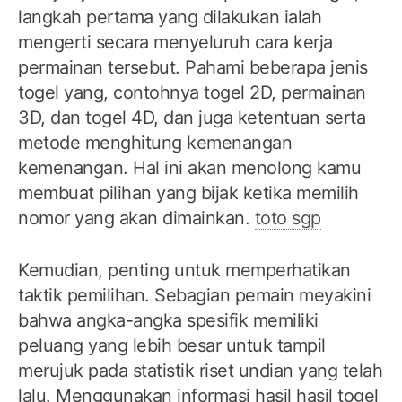
langkah pertama yang dilakukan ialah
mengerti secara menyeluruh cara kerja
permainan tersebut. Pahami beberapa jenis
togel yang, contohnya togel 2D, permainan
3D, dan togel 4D, dan juga ketentuan serta
metode menghitung kemenangan
kemenangan. Hal ini akan menolong kamu
membuat pilihan yang bijak ketika memilih
nomor yang akan dimainkan.
toto sgp
Kemudian, penting untuk memperhatikan
taktik pemilihan. Sebagian pemain meyakini
bahwa angka-angka spesifik memiliki
peluang yang lebih besar untuk tampil
merujuk pada statistik riset undian yang telah
lalu. Menggunakan informasi hasil hasil togel