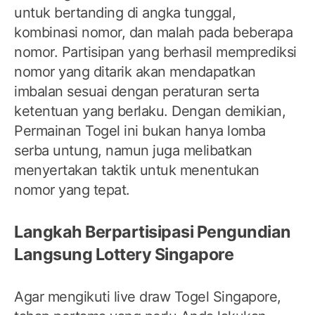
untuk bertanding di angka tunggal,
kombinasi nomor, dan malah pada beberapa
nomor. Partisipan yang berhasil memprediksi
nomor yang ditarik akan mendapatkan
imbalan sesuai dengan peraturan serta
ketentuan yang berlaku. Dengan demikian,
Permainan Togel ini bukan hanya lomba
serba untung, namun juga melibatkan
menyertakan taktik untuk menentukan
nomor yang tepat.
Langkah Berpartisipasi Pengundian
Langsung Lottery Singapore
Agar mengikuti live draw Togel Singapore,