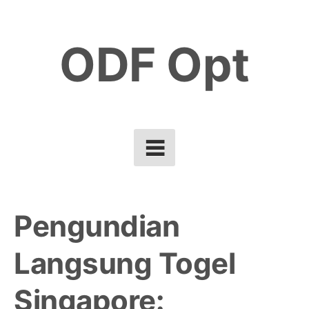
Skip
to
ODF Opt
content
Pengundian
Langsung Togel
Singapore: