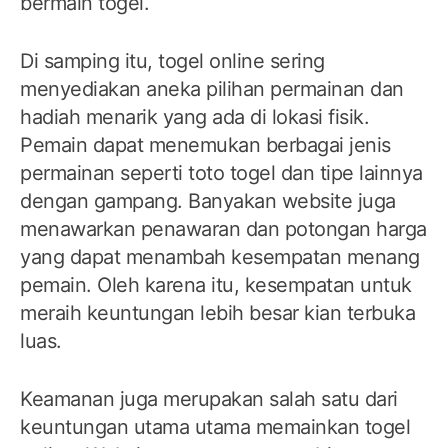
bermain togel.
Di samping itu, togel online sering
menyediakan aneka pilihan permainan dan
hadiah menarik yang ada di lokasi fisik.
Pemain dapat menemukan berbagai jenis
permainan seperti toto togel dan tipe lainnya
dengan gampang. Banyakan website juga
menawarkan penawaran dan potongan harga
yang dapat menambah kesempatan menang
pemain. Oleh karena itu, kesempatan untuk
meraih keuntungan lebih besar kian terbuka
luas.
Keamanan juga merupakan salah satu dari
keuntungan utama utama memainkan togel