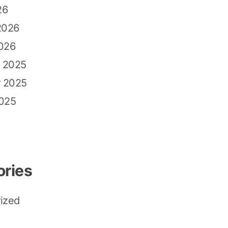
26
2026
026
 2025
 2025
2025
ories
ized