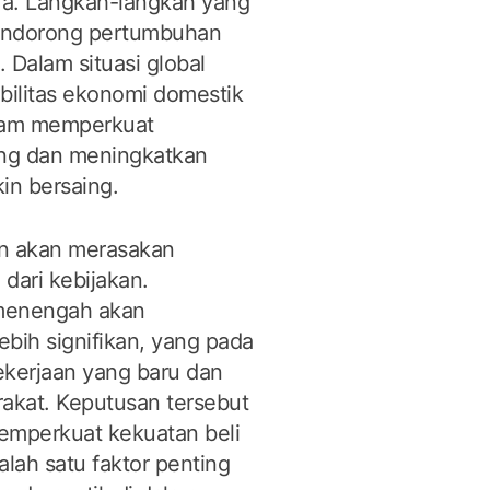
ra. Langkah-langkah yang
mendorong pertumbuhan
 Dalam situasi global
bilitas ekonomi domestik
alam memperkuat
sing dan meningkatkan
in bersaing.
in akan merasakan
dari kebijakan.
 menengah akan
bih signifikan, yang pada
ekerjaan yang baru dan
kat. Keputusan tersebut
emperkuat kekuatan beli
lah satu faktor penting