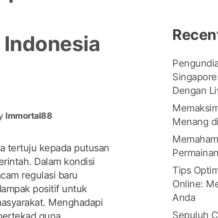
Recen
 Indonesia
Pengundia
Singapore:
Dengan Li
Memaksim
y
Immortal88
Menang di 
Memahami 
sia tertuju kepada putusan
Permainan
rintah. Dalam kondisi
Tips Opti
cam regulasi baru
Online: M
ampak positif untuk
Anda
masyarakat. Menghadapi
Sepuluh 
 bertekad guna