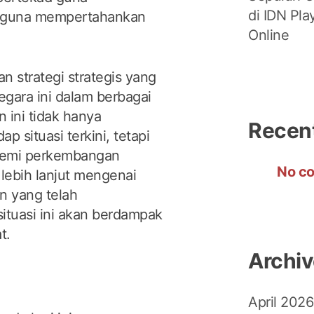
di IDN Pl
t guna mempertahankan
Online
 strategi strategis yang
egara ini dalam berbagai
 ini tidak hanya
Recen
 situasi terkini, tetapi
 demi perkembangan
No co
 lebih lanjut mengenai
n yang telah
ituasi ini akan berdampak
t.
Archi
April 2026