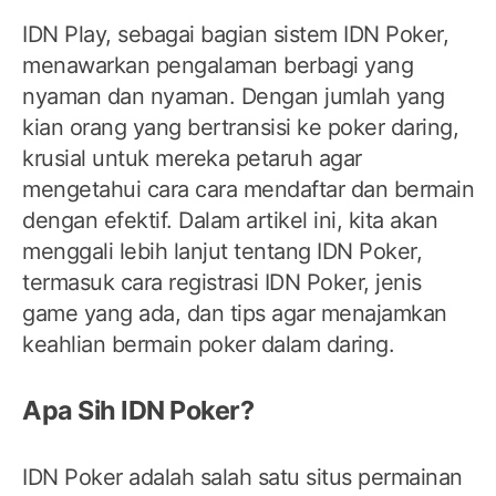
IDN Play, sebagai bagian sistem IDN Poker,
menawarkan pengalaman berbagi yang
nyaman dan nyaman. Dengan jumlah yang
kian orang yang bertransisi ke poker daring,
krusial untuk mereka petaruh agar
mengetahui cara cara mendaftar dan bermain
dengan efektif. Dalam artikel ini, kita akan
menggali lebih lanjut tentang IDN Poker,
termasuk cara registrasi IDN Poker, jenis
game yang ada, dan tips agar menajamkan
keahlian bermain poker dalam daring.
Apa Sih IDN Poker?
IDN Poker adalah salah satu situs permainan