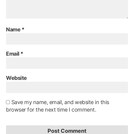
Name
*
Email
*
Website
Save my name, email, and website in this
browser for the next time I comment.