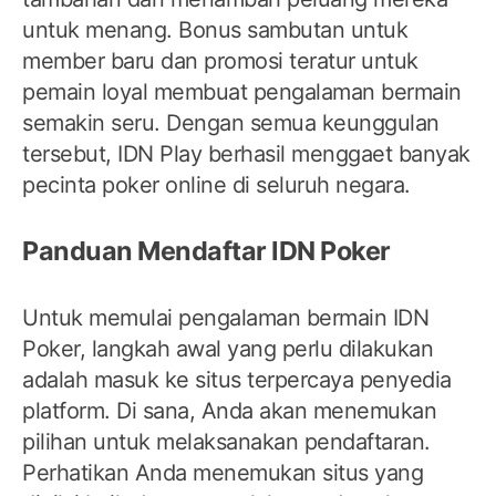
untuk menang. Bonus sambutan untuk
member baru dan promosi teratur untuk
pemain loyal membuat pengalaman bermain
semakin seru. Dengan semua keunggulan
tersebut, IDN Play berhasil menggaet banyak
pecinta poker online di seluruh negara.
Panduan Mendaftar IDN Poker
Untuk memulai pengalaman bermain IDN
Poker, langkah awal yang perlu dilakukan
adalah masuk ke situs terpercaya penyedia
platform. Di sana, Anda akan menemukan
pilihan untuk melaksanakan pendaftaran.
Perhatikan Anda menemukan situs yang