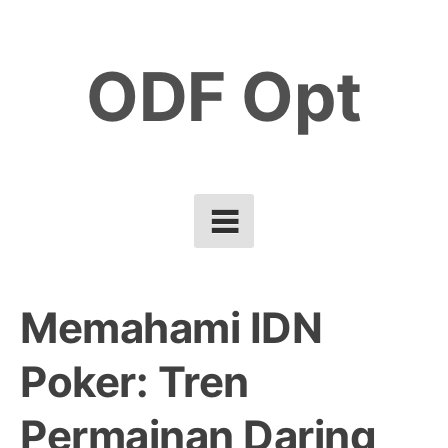
Skip
to
ODF Opt
content
Memahami IDN
Poker: Tren
Permainan Daring