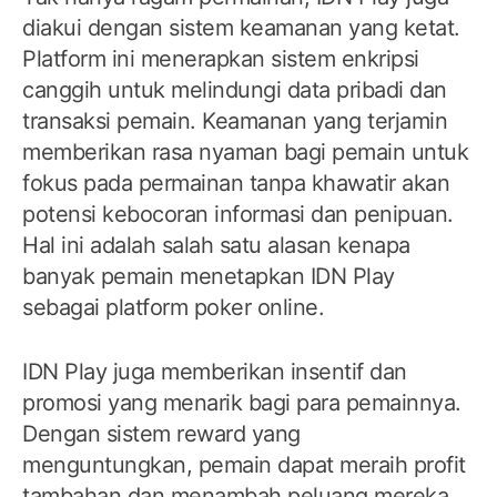
diakui dengan sistem keamanan yang ketat.
Platform ini menerapkan sistem enkripsi
canggih untuk melindungi data pribadi dan
transaksi pemain. Keamanan yang terjamin
memberikan rasa nyaman bagi pemain untuk
fokus pada permainan tanpa khawatir akan
potensi kebocoran informasi dan penipuan.
Hal ini adalah salah satu alasan kenapa
banyak pemain menetapkan IDN Play
sebagai platform poker online.
IDN Play juga memberikan insentif dan
promosi yang menarik bagi para pemainnya.
Dengan sistem reward yang
menguntungkan, pemain dapat meraih profit
tambahan dan menambah peluang mereka