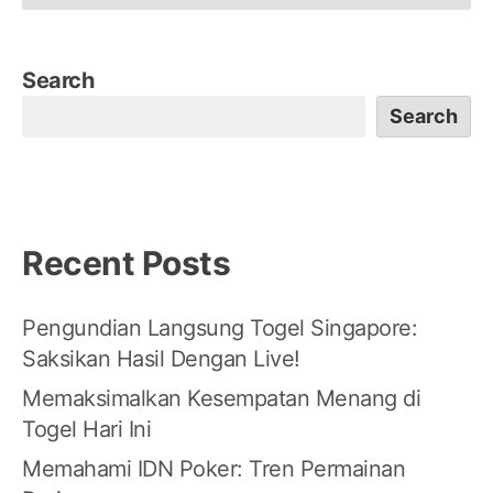
Search
Search
Recent Posts
Pengundian Langsung Togel Singapore:
Saksikan Hasil Dengan Live!
Memaksimalkan Kesempatan Menang di
Togel Hari Ini
Memahami IDN Poker: Tren Permainan