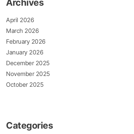
Archives
April 2026
March 2026
February 2026
January 2026
December 2025
November 2025
October 2025
Categories