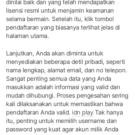
dinilai baik dan yang telah mendapatkan
lisensi resmi untuk menjamin keamanan
selama bermain. Setelah itu, klik tombol
pendaftaran yang biasanya terlihat jelas di
halaman utama.
Lanjutkan, Anda akan diminta untuk
menyediakan beberapa detil pribadi, seperti
nama lengkap, alamat email, dan no telepon.
Sangat penting semua data yang Anda
masukkan adalah informasi yang valid dan
mudah dihubungi. Proses pengesahan sering
kali dilaksanakan untuk memastikan bahwa
pendaftaran Anda valid.
idn play
Tak hanya
itu, penting untuk memilih username dan
password yang kuat agar akun milik Anda