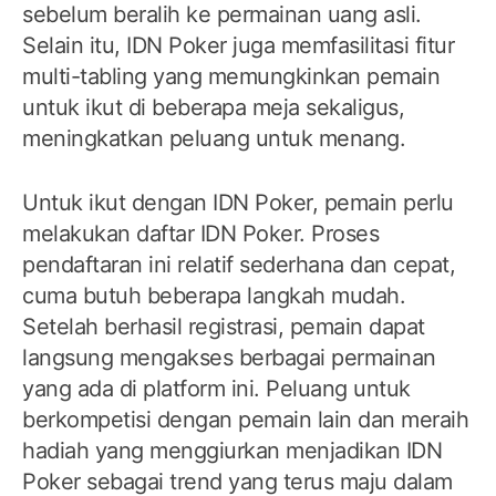
sebelum beralih ke permainan uang asli.
Selain itu, IDN Poker juga memfasilitasi fitur
multi-tabling yang memungkinkan pemain
untuk ikut di beberapa meja sekaligus,
meningkatkan peluang untuk menang.
Untuk ikut dengan IDN Poker, pemain perlu
melakukan daftar IDN Poker. Proses
pendaftaran ini relatif sederhana dan cepat,
cuma butuh beberapa langkah mudah.
Setelah berhasil registrasi, pemain dapat
langsung mengakses berbagai permainan
yang ada di platform ini. Peluang untuk
berkompetisi dengan pemain lain dan meraih
hadiah yang menggiurkan menjadikan IDN
Poker sebagai trend yang terus maju dalam