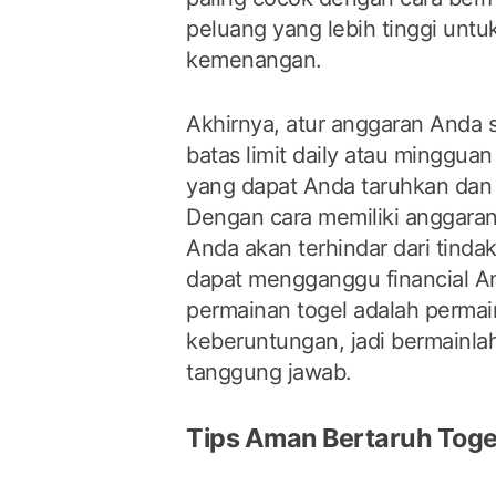
peluang yang lebih tinggi unt
kemenangan.
Akhirnya, atur anggaran Anda s
batas limit daily atau minggua
yang dapat Anda taruhkan dan j
Dengan cara memiliki anggaran 
Anda akan terhindar dari tind
dapat mengganggu financial A
permainan togel adalah perma
keberuntungan, jadi bermainlah
tanggung jawab.
Tips Aman Bertaruh Togel 