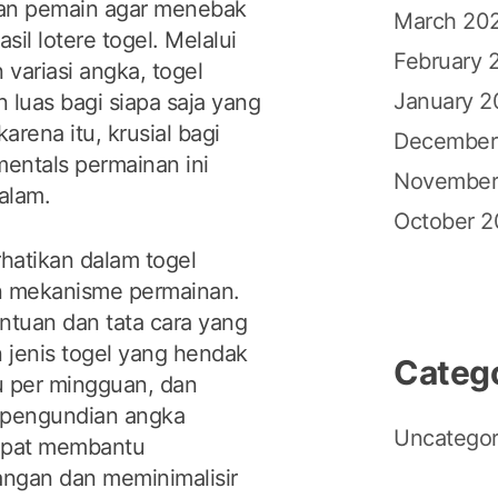
ikan pemain agar menebak
March 20
il lotere togel. Melalui
February 
variasi angka, togel
January 2
luas bagi siapa saja yang
rena itu, krusial bagi
December
ntals permainan ini
November
alam.
October 
rhatikan dalam togel
an mekanisme permainan.
entuan dan tata cara yang
 jenis togel yang hendak
Categ
tau per mingguan, dan
 pengundian angka
Uncategor
dapat membantu
ngan dan meminimalisir