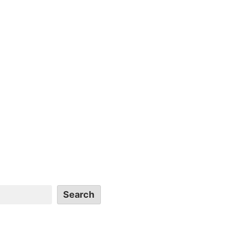
Search