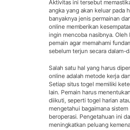
Aktivitas ini tersebut memast
angka yang akan keluar pada has
banyaknya jenis permainan dan 
online memberikan kesempatan 
ingin mencoba nasibnya. Oleh ka
pemain agar memahami fundame
sebelum terjun secara dalam-d
Salah satu hal yang harus dipe
online adalah metode kerja d
Setiap situs togel memiliki ket
lain. Pemain harus menentukan
diikuti, seperti togel harian a
mengetahui bagaimana sistem
beroperasi. Pengetahuan ini 
meningkatkan peluang kemena