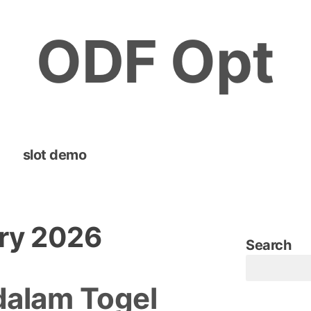
ODF Opt
slot demo
ry 2026
Search
dalam Togel