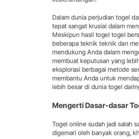
Dalam dunia perjudian togel dar
tepat sangat krusial dalam men
Meskipun hasil togel togel bers
beberapa teknik teknik dan me
mendukung Anda dalam mengel
membuat keputusan yang lebih 
eksplorasi berbagai metode ser
membantu Anda untuk mendap
lebih besar di dunia togel darin
Mengerti Dasar-dasar Tog
Togel online sudah jadi salah s
digemari oleh banyak orang, kh