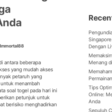
ga
Recen
Anda
Pengundia
Singapore:
Immortal88
Dengan Li
Memaksim
di antara beberapa
Menang di 
akses yang mudah akses
Memahami 
anyak petaruh yang
Permainan
ul untuk menambah
Tips Opti
ta soal togel pada hari ini
Online: M
erikan petunjuk untuk
Anda
at berisiko menghadirkan
Sepuluh 