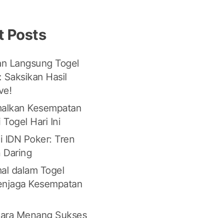
t Posts
n Langsung Togel
 Saksikan Hasil
ve!
alkan Kesempatan
Togel Hari Ini
IDN Poker: Tren
 Daring
mal dalam Togel
enjaga Kesempatan
Cara Menang Sukses