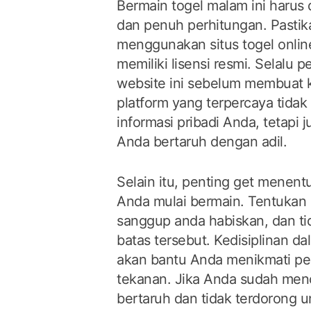
Bermain togel malam ini harus 
dan penuh perhitungan. Pasti
menggunakan situs togel onlin
memiliki lisensi resmi. Selalu p
website ini sebelum membuat k
platform yang terpercaya tida
informasi pribadi Anda, tetapi
Anda bertaruh dengan adil.
Selain itu, penting get menen
Anda mulai bermain. Tentukan
sanggup anda habiskan, dan tid
batas tersebut. Kedisiplinan 
akan bantu Anda menikmati pe
tekanan. Jika Anda sudah menc
bertaruh dan tidak terdorong 