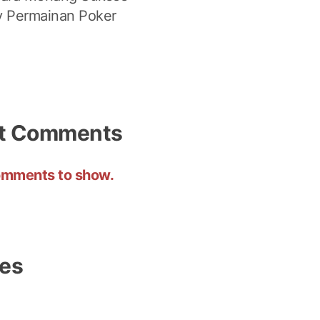
ay Permainan Poker
t Comments
mments to show.
ves