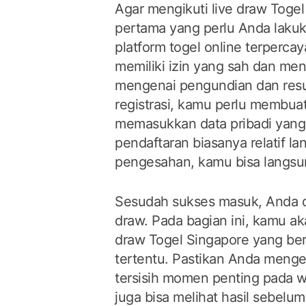
Agar mengikuti live draw Togel
pertama yang perlu Anda lakuka
platform togel online terpercay
memiliki izin yang sah dan men
mengenai pengundian dan resul
registrasi, kamu perlu membuat
memasukkan data pribadi yang 
pendaftaran biasanya relatif lan
pengesahan, kamu bisa langsu
Sesudah sukses masuk, Anda da
draw. Pada bagian ini, kamu ak
draw Togel Singapore yang be
tertentu. Pastikan Anda menget
tersisih momen penting pada 
juga bisa melihat hasil sebe