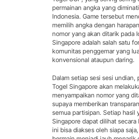
permainan angka yang diminati 
Indonesia. Game tersebut men
memilih angka dengan harapan
nomor yang akan ditarik pada l
Singapore adalah salah satu f
komunitas penggemar yang luas
konvensional ataupun daring.
Dalam setiap sesi sesi undian,
Togel Singapore akan melakuka
menyampaikan nomor yang ditar
supaya memberikan transparans
semua partisipan. Setiap hasil y
Singapore dapat dilihat secara
ini bisa diakses oleh siapa sa
bermain menjadi jauh menarik d