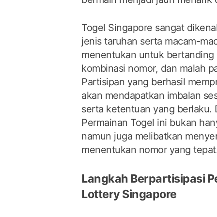
Togel Singapore sangat dikena
jenis taruhan serta macam-ma
menentukan untuk bertanding d
kombinasi nomor, dan malah p
Partisipan yang berhasil mempr
akan mendapatkan imbalan ses
serta ketentuan yang berlaku.
Permainan Togel ini bukan han
namun juga melibatkan menyer
menentukan nomor yang tepat
Langkah Berpartisipasi 
Lottery Singapore