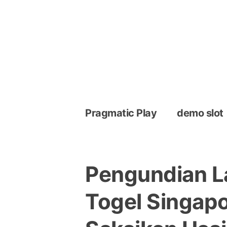
Skip
to
content
Pragmatic Play
demo slot
Pengundian 
Togel Singapo