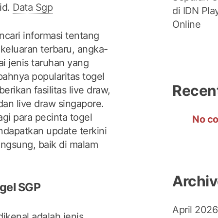
lid.
Data Sgp
di IDN Pl
Online
ncari informasi tentang
 keluaran terbaru, angka-
i jenis taruhan yang
bahnya popularitas togel
Recen
rikan fasilitas live draw,
an live draw singapore.
gi para pecinta togel
No co
dapatkan update terkini
angsung, baik di malam
Archi
gel SGP
April 2026
ikenal adalah jenis