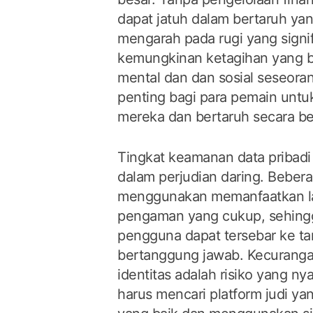
dapat jatuh dalam bertaruh ya
mengarah pada rugi yang signif
kemungkinan ketagihan yang b
mental dan dan sosial seseoran
penting bagi para pemain untu
mereka dan bertaruh secara b
Tingkat keamanan data pribadi
dalam perjudian daring. Bebera
menggunakan memanfaatkan l
pengaman yang cukup, sehingg
pengguna dapat tersebar ke ta
bertanggung jawab. Kecuranga
identitas adalah risiko yang n
harus mencari platform judi yan