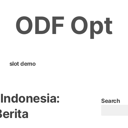
ODF Opt
slot demo
 Indonesia:
Search
erita