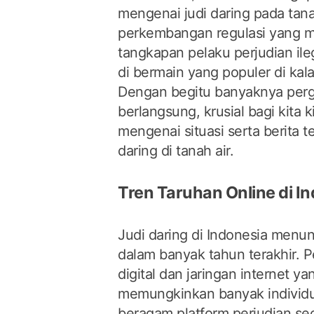
mengenai judi daring pada tanah
perkembangan regulasi yang men
tangkapan pelaku perjudian ile
di bermain yang populer di ka
Dengan begitu banyaknya per
berlangsung, krusial bagi kita k
mengenai situasi serta berita t
daring di tanah air.
Tren Taruhan Online di I
Judi daring di Indonesia menu
dalam banyak tahun terakhir. 
digital dan jaringan internet ya
memungkinkan banyak individu 
beragam platform perjudian se