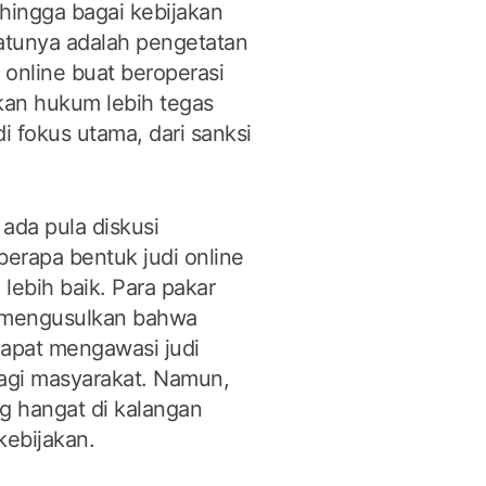
ehingga bagai kebijakan
satunya adalah pengetatan
 online buat beroperasi
akan hukum lebih tegas
i fokus utama, dari sanksi
ada pula diskusi
berapa bentuk judi online
 lebih baik. Para pakar
 mengusulkan bahwa
 dapat mengawasi judi
bagi masyarakat. Namun,
ng hangat di kalangan
kebijakan.