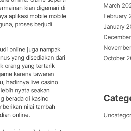
March 20
ermainan kian digemari di
a aplikasi mobile mobile
February 
una, proses berjudi
January 2
December
November
udi online juga nampak
nus yang disediakan dari
October 
k orang yang tertarik
 game karena tawaran
u, hadirnya live casino
lebih nyata seakan
Categ
g berada di kasino
mberikan nilai tambah
dian online.
Uncategor