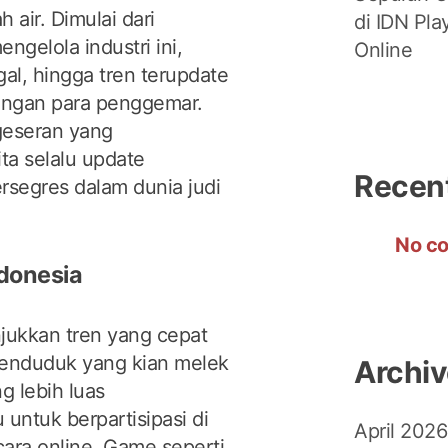
 air. Dimulai dari
di IDN Pl
gelola industri ini,
Online
gal, hingga tren terupdate
langan para penggemar.
geseran yang
ita selalu update
Recen
ersegres dalam dunia judi
No co
ndonesia
njukkan tren yang cepat
Penduduk yang kian melek
Archi
ng lebih luas
untuk berpartisipasi di
April 2026
cara online. Game seperti