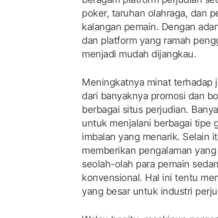
poker, taruhan olahraga, dan p
kalangan pemain. Dengan adany
dan platform yang ramah pengg
menjadi mudah dijangkau.
Meningkatnya minat terhadap j
dari banyaknya promosi dan bo
berbagai situs perjudian. Banya
untuk menjalani berbagai tipe
imbalan yang menarik. Selain it
memberikan pengalaman yang 
seolah-olah para pemain sedan
konvensional. Hal ini tentu me
yang besar untuk industri perju