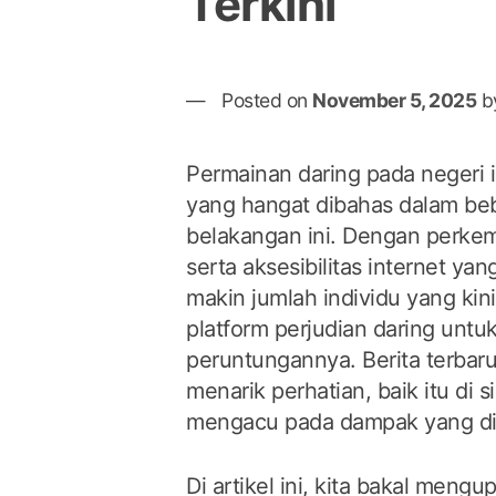
Terkini
Posted on
November 5, 2025
b
Permainan daring pada negeri i
yang hangat dibahas dalam be
belakangan ini. Dengan perkem
serta aksesibilitas internet ya
makin jumlah individu yang kin
platform perjudian daring untu
peruntungannya. Berita terbaru 
menarik perhatian, baik itu di s
mengacu pada dampak yang diha
Di artikel ini, kita bakal mengu