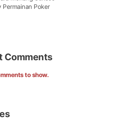
ay Permainan Poker
t Comments
mments to show.
ves