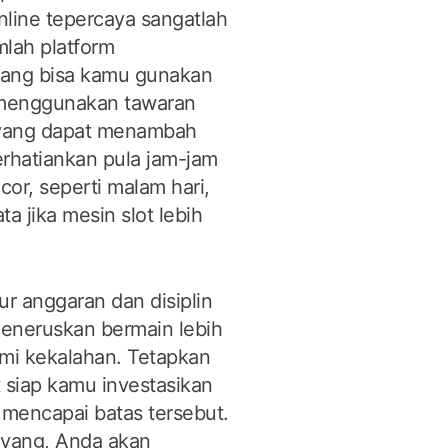
online tepercaya sangatlah
lah platform
yang bisa kamu gunakan
m menggunakan tawaran
s yang dapat menambah
rhatiankan pula jam-jam
cor, seperti malam hari,
 jika mesin slot lebih
ur anggaran dan disiplin
meneruskan bermain lebih
mi kekalahan. Tetapkan
 siap kamu investasikan
 mencapai batas tersebut.
yang, Anda akan