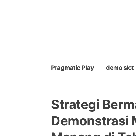
Skip
to
content
Pragmatic Play
demo slot
Strategi Berm
Demonstrasi