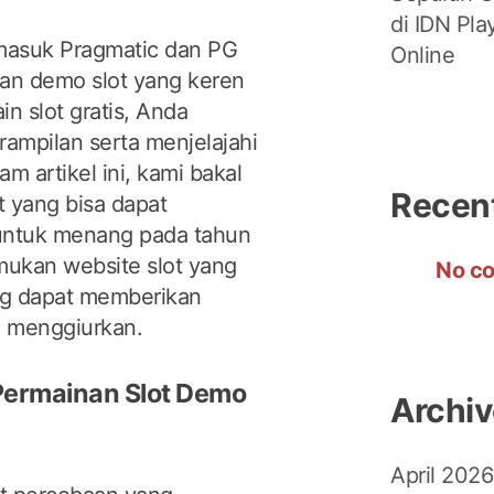
di IDN Pl
masuk Pragmatic dan PG
Online
han demo slot yang keren
n slot gratis, Anda
ampilan serta menjelajahi
m artikel ini, kami bakal
Recen
t yang bisa dapat
ntuk menang pada tahun
ukan website slot yang
No co
ang dapat memberikan
n menggiurkan.
ermainan Slot Demo
Archi
April 2026