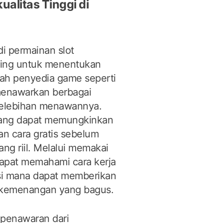
ualitas Tinggi di
 permainan slot
nting untuk menentukan
lah penyedia game seperti
 menawarkan berbagai
 kelebihan menawannya.
 yang dapat memungkinkan
n cara gratis sebelum
ng riil. Melalui memakai
apat memahami cara kerja
si mana dapat memberikan
i kemenangan yang bagus.
 penawaran dari