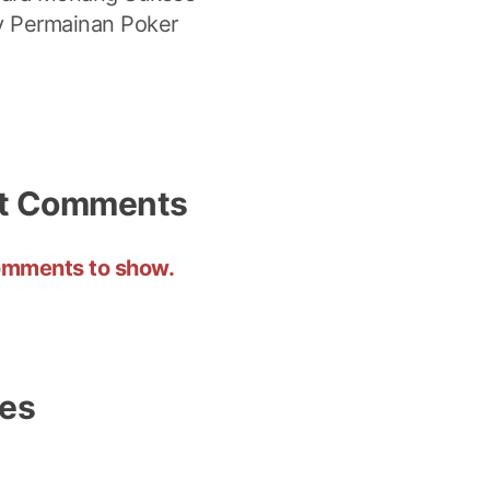
ay Permainan Poker
t Comments
mments to show.
ves