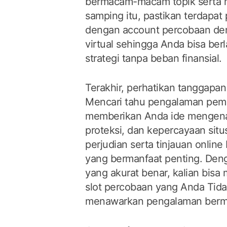
bermacam-macam topik serta 
samping itu, pastikan terdapat 
dengan account percobaan de
virtual sehingga Anda bisa be
strategi tanpa beban finansial.
Terakhir, perhatikan tanggapan 
Mencari tahu pengalaman pemai
memberikan Anda ide mengenai
proteksi, dan kepercayaan situs
perjudian serta tinjauan online
yang bermanfaat penting. De
yang akurat benar, kalian bisa
slot percobaan yang Anda Tida
menawarkan pengalaman berm