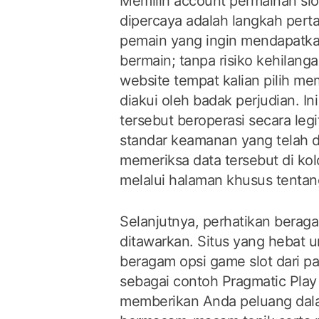
Memilih account permainan sl
dipercaya adalah langkah pert
pemain yang ingin mendapatk
bermain; tanpa risiko kehilang
website tempat kalian pilih memi
diakui oleh badak perjudian. I
tersebut beroperasi secara legi
standar keamanan yang telah d
memeriksa data tersebut di kol
melalui halaman khusus tentang
Selanjutnya, perhatikan bera
ditawarkan. Situs yang heba
beragam opsi game slot dari p
sebagai contoh Pragmatic Play 
memberikan Anda peluang dala