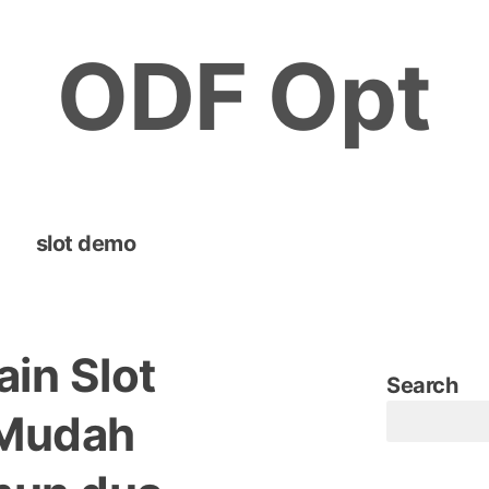
ODF Opt
slot demo
ain Slot
Search
 Mudah