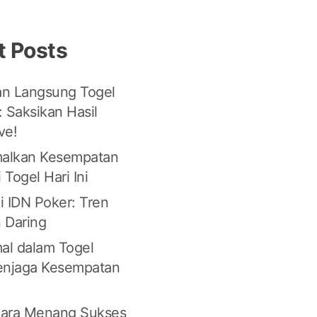
t Posts
n Langsung Togel
 Saksikan Hasil
ve!
alkan Kesempatan
Togel Hari Ini
IDN Poker: Tren
 Daring
mal dalam Togel
enjaga Kesempatan
Cara Menang Sukses